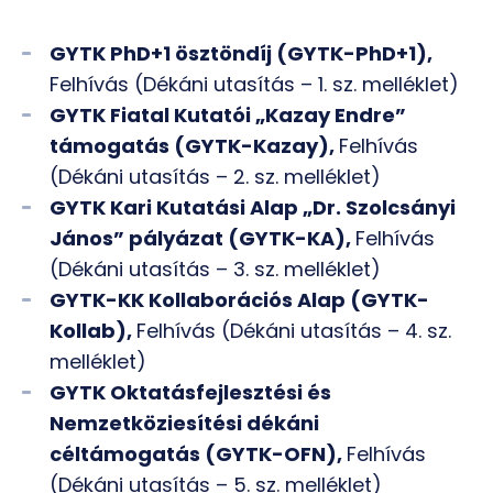
GYTK PhD+1 ösztöndíj (GYTK-PhD+1),
Felhívás (Dékáni utasítás – 1. sz. melléklet)
GYTK Fiatal Kutatói „Kazay Endre”
támogatás (GYTK-Kazay),
Felhívás
(Dékáni utasítás – 2. sz. melléklet)
GYTK Kari Kutatási Alap „Dr. Szolcsányi
János” pályázat (GYTK-KA),
Felhívás
(Dékáni utasítás – 3. sz. melléklet)
GYTK-KK Kollaborációs Alap (GYTK-
Kollab),
Felhívás (Dékáni utasítás – 4. sz.
melléklet)
GYTK Oktatásfejlesztési és
Nemzetköziesítési dékáni
céltámogatás (GYTK-OFN),
Felhívás
(Dékáni utasítás – 5. sz. melléklet)