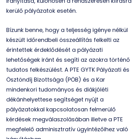
irányítása, különösen a rendszeresen kiírásra
kerülő pályázatok esetén.
Bízunk benne, hogy a teljesség igénye nélkül
készült időrendbeli összeállítás felkelti az
érintettek érdeklődését a pályázati
lehetőségek iránt és segíti az azokra történő
tudatos felkészülést. A PTE GYTK Pályázati és
Ösztöndíj Bizottsága (PÖB) és a Kar
mindenkori tudományos és diákjóléti
dékánhelyettese segítséget nyújt a
pályázatokkal kapcsolatosan felmerülő
kérdések megválaszolásában illetve a PTE
megfelelő adminisztratív ügyintézőihez való