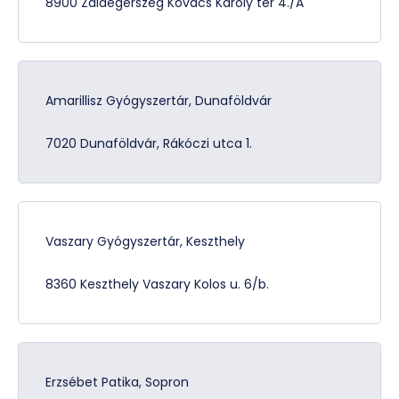
8900 Zalaegerszeg Kovács Károly tér 4./A
Amarillisz Gyógyszertár, Dunaföldvár
7020 Dunaföldvár, Rákóczi utca 1.
Vaszary Gyógyszertár, Keszthely
8360 Keszthely Vaszary Kolos u. 6/b.
Erzsébet Patika, Sopron