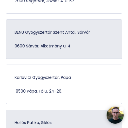
7900 Szigetvár, József A. u. 57
BENU Gyógyszertár Szent Antal, Sárvár
9600 Sárvár, Alkotmány u. 4.
Karlovitz Gyógyszertár, Pápa
8500 Pápa, Fő u. 24-26.
Hollós Patika, Siklós