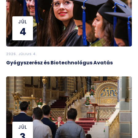
JÚL
4
2026. JÚLIUS 4.
Gyógyszerész és Biotechnológus Avatás
JÚL
3