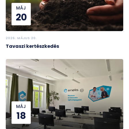
MÁJ
20
2026. MÁJUS 20.
Tavaszi kertészkedés
MÁJ
18