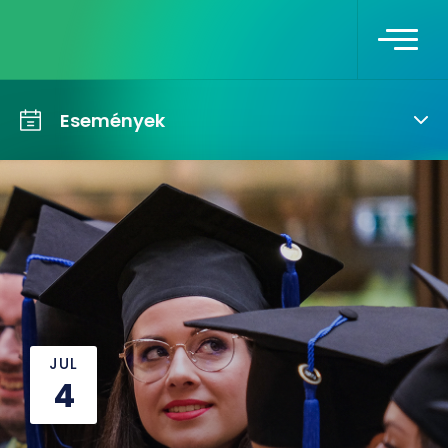
Események
JUL
4