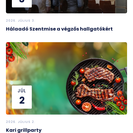
2026. JÚLIUS 3.
Hálaadó Szentmise a végzős hallgatókért
JÚL
2
2026. JÚLIUS 2.
Kari grillparty